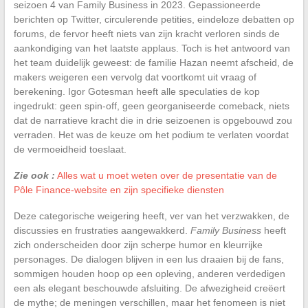
seizoen 4 van Family Business in 2023. Gepassioneerde
berichten op Twitter, circulerende petities, eindeloze debatten op
forums, de fervor heeft niets van zijn kracht verloren sinds de
aankondiging van het laatste applaus. Toch is het antwoord van
het team duidelijk geweest: de familie Hazan neemt afscheid, de
makers weigeren een vervolg dat voortkomt uit vraag of
berekening. Igor Gotesman heeft alle speculaties de kop
ingedrukt: geen spin-off, geen georganiseerde comeback, niets
dat de narratieve kracht die in drie seizoenen is opgebouwd zou
verraden. Het was de keuze om het podium te verlaten voordat
de vermoeidheid toeslaat.
Zie ook :
Alles wat u moet weten over de presentatie van de
Pôle Finance-website en zijn specifieke diensten
Deze categorische weigering heeft, ver van het verzwakken, de
discussies en frustraties aangewakkerd.
Family Business
heeft
zich onderscheiden door zijn scherpe humor en kleurrijke
personages. De dialogen blijven in een lus draaien bij de fans,
sommigen houden hoop op een opleving, anderen verdedigen
een als elegant beschouwde afsluiting. De afwezigheid creëert
de mythe; de meningen verschillen, maar het fenomeen is niet