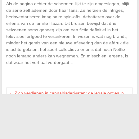
Als de pagina achter de schermen lijkt te zijn omgeslagen, blijft
de serie zelf ademen door haar fans. Ze herzien de intriges,
herinventariseren imaginaire spin-offs, debatteren over de
erfenis van de familie Hazan. Dit bruisen bewijst dat drie
seizoenen soms genoeg zijn om een fictie definitief in het
televisieel erfgoed te verankeren. In wezen is wat nog brandt,
minder het gemis van een nieuwe aflevering dan de afdruk die
is achtergelaten: het soort collectieve erfenis dat noch Netflix,
noch iemand anders kan wegnemen. En misschien, ergens, is
dat waar het verhaal verdergaat…
←
Zich verdiepen in cannabisderivaten: de legale opties in
Frankrijk
TSA007 koffer code vergeten: eenvoudige tips om uw
bagage tijdens het reizen te ontgrendelen
→
Zoeken