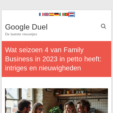
Google Duel
De laatste nieuwtjes
Wat seizoen 4 van Family
Business in 2023 in petto heeft:
intriges en nieuwigheden