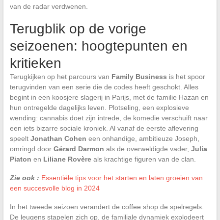
van de radar verdwenen.
Terugblik op de vorige
seizoenen: hoogtepunten en
kritieken
Terugkijken op het parcours van
Family Business
is het spoor
terugvinden van een serie die de codes heeft geschokt. Alles
begint in een koosjere slagerij in Parijs, met de familie Hazan en
hun ontregelde dagelijks leven. Plotseling, een explosieve
wending: cannabis doet zijn intrede, de komedie verschuift naar
een iets bizarre sociale kroniek. Al vanaf de eerste aflevering
speelt
Jonathan Cohen
een onhandige, ambitieuze Joseph,
omringd door
Gérard Darmon
als de overweldigde vader,
Julia
Piaton
en
Liliane Rovère
als krachtige figuren van de clan.
Zie ook :
Essentiële tips voor het starten en laten groeien van
een succesvolle blog in 2024
In het tweede seizoen verandert de coffee shop de spelregels.
De leugens stapelen zich op, de familiale dynamiek explodeert