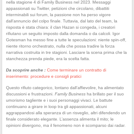
nella stagione 4 di Family Business nel 2023. Messaggi
appassionati su Twitter, petizioni che circolano, dibattiti
interminabili sui forum, la passione non ha perso vigore
dall’annuncio del colpo finale. Tuttavia, dal lato del team, la
risposta è stata chiara: il clan Hazan si congeda, i creatori
rifiutano un seguito imposto dalla domanda o da calcoli. Igor
Gotesman ha messo fine a tutte le speculazioni: niente spin-off,
niente ritorno orchestrato, nulla che possa tradire la forza
narrativa costruita in tre stagioni. Lasciare la scena prima che la
stanchezza prenda piede, era la scelta fatta.
Da scoprire anche :
Come terminare un contratto di
inserimento: procedure e consigli pratici
Questo rifiuto categorico, lontano dall’affievolire, ha alimentato
discussioni e frustrazioni.
Family Business
ha brillato per il suo
umorismo tagliente e i suoi personaggi vivaci. Le battute
continuano a girare in loop tra gli appassionati, alcuni
aggrappandosi alla speranza di un risveglio, altri difendendo un
finale considerato elegante. L’assenza alimenta il mito; le
opinioni divergono, ma il fenomeno non è scomparso dai radar.