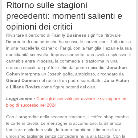
Ritorno sulle stagioni
precedenti: momenti salienti e
opinioni dei critici
Rivisitare il percorso di
Family Business
significa ritrovare
l’impronta di una serie che ha scosso le convenzioni. Tutto inizia
in una macelleria kosher di Parigi, con la famiglia Hazan e la sua
quotidianità sconvolta. Improvvisamente, una svolta esplosiva: il
cannabis entra in scena, la commedia si trasforma in una
cronaca sociale un po’ folle. Sin dal primo episodio,
Jonathan
Cohen
interpreta un Joseph goffo, ambizioso, circondato da
Gérard Darmon
nel ruolo di un padre sopraffatto,
Julia Piaton
e
Liliane Rovère
come figure potenti del clan.
Leggi anche :
Consigli essenziali per avviare e sviluppare un
blog di successo nel 2024
Con il progredire della seconda stagione, il coffee shop cambia
le carte in tavola. Le menzogne si accumulano, la dinamica
familiare esplode a volte, la trama mantiene il timone di un
umorismo tagliente senza concedere nulla alla facilità. Con la