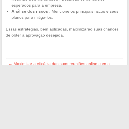
esperados para a empresa.
Análise dos riscos
: Mencione os principais riscos e seus
planos para mitigá-los.
Essas estratégias, bem aplicadas, maximizarão suas chances
de obter a aprovação desejada.
←
Maximizar a eficácia das suas reuniões online com o
Zoom: duração, funcionalidades e alternativas
Serviço público: mensagerias profissionais e ferramentas
digitais, panorama atual
→
Search