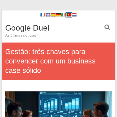
Google Duel
As últimas notícias
Gestão: três chaves para
convencer com um business
case sólido