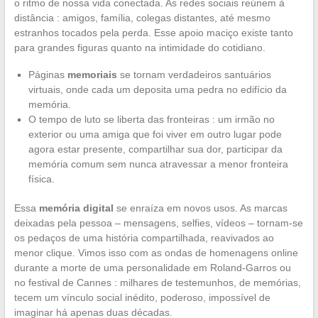
o ritmo de nossa vida conectada. As redes sociais reúnem à
distância : amigos, família, colegas distantes, até mesmo
estranhos tocados pela perda. Esse apoio maciço existe tanto
para grandes figuras quanto na intimidade do cotidiano.
Páginas
memoriais
se tornam verdadeiros santuários
virtuais, onde cada um deposita uma pedra no edifício da
memória.
O tempo de luto se liberta das fronteiras : um irmão no
exterior ou uma amiga que foi viver em outro lugar pode
agora estar presente, compartilhar sua dor, participar da
memória comum sem nunca atravessar a menor fronteira
física.
Essa
memória digital
se enraíza em novos usos. As marcas
deixadas pela pessoa – mensagens, selfies, vídeos – tornam-se
os pedaços de uma história compartilhada, reavivados ao
menor clique. Vimos isso com as ondas de homenagens online
durante a morte de uma personalidade em Roland-Garros ou
no festival de Cannes : milhares de testemunhos, de memórias,
tecem um vínculo social inédito, poderoso, impossível de
imaginar há apenas duas décadas.