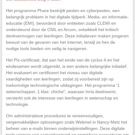
Het programma Phare bestrijdt pesten en cyberpesten, een
belangrijk probleem in het digitale tijdperk. Media- en informatie-
educatie (EMI), bevorderd door entiteiten zoals CLEMI en
ondersteund door de CNIL en Arcom, ontwikkelt het kritisch
denkvermogen van leerlingen. Deze initiatieven maken jongeren
bewust van de gevaren van het internet, terwijl ze hen de
nodige tools bieden om veilig te navigeren.
Het Pix-certificaat, dat aan het einde van de cyclus 4 en het
eindexamen wordt uitgereikt, is een andere belangrijke initiatief.
Het evalueert en certificeert het niveau van digitale
vaardigheden van leerlingen, zodat zij voorbereid zijn op
toekomstige technologische uitdagingen. Het programma ‘1
wetenschapper, 1 klas: chiche!’, waaraan Inria deelneemt,
versterkt ook de interesse van leerlingen in wetenschap en
technologie.
Om administratieve procedures te vereenvoudigen,
vergemakkelijken oplossingen zoals Webmel in Nancy-Metz het
beheer van e-mails binnen onderwijsinstellingen. Deze digitale
tools vormen een samenhangend en onmisbaar ecosysteem om