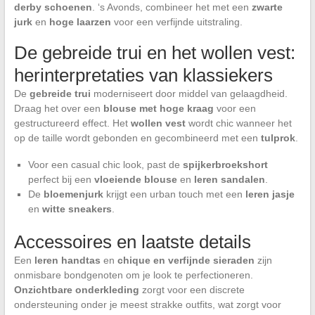
derby schoenen
. ‘s Avonds, combineer het met een
zwarte
jurk
en
hoge laarzen
voor een verfijnde uitstraling.
De gebreide trui en het wollen vest:
herinterpretaties van klassiekers
De
gebreide trui
moderniseert door middel van gelaagdheid.
Draag het over een
blouse met hoge kraag
voor een
gestructureerd effect. Het
wollen vest
wordt chic wanneer het
op de taille wordt gebonden en gecombineerd met een
tulprok
.
Voor een casual chic look, past de
spijkerbroekshort
perfect bij een
vloeiende blouse
en
leren sandalen
.
De
bloemenjurk
krijgt een urban touch met een
leren jasje
en
witte sneakers
.
Accessoires en laatste details
Een
leren handtas
en
chique en verfijnde sieraden
zijn
onmisbare bondgenoten om je look te perfectioneren.
Onzichtbare onderkleding
zorgt voor een discrete
ondersteuning onder je meest strakke outfits, wat zorgt voor