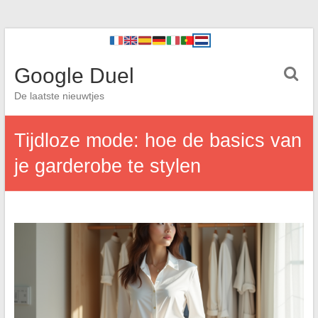
Google Duel
De laatste nieuwtjes
Tijdloze mode: hoe de basics van
je garderobe te stylen