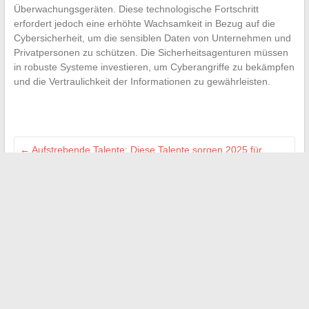
Überwachungsgeräten. Diese technologische Fortschritt
erfordert jedoch eine erhöhte Wachsamkeit in Bezug auf die
Cybersicherheit, um die sensiblen Daten von Unternehmen und
Privatpersonen zu schützen. Die Sicherheitsagenturen müssen
in robuste Systeme investieren, um Cyberangriffe zu bekämpfen
und die Vertraulichkeit der Informationen zu gewährleisten.
←
Aufstrebende Talente: Diese Talente sorgen 2025 für
Aufsehen
Karriere im Bildungswesen: Digitale Werkzeuge zur besseren
Verwaltung des eigenen Werdegangs
→
Suchen