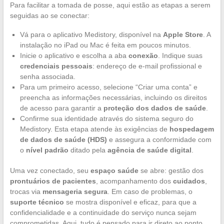
Para facilitar a tomada de posse, aqui estão as etapas a serem
seguidas ao se conectar:
Vá para o aplicativo Medistory, disponível na
Apple Store
. A
instalação no iPad ou Mac é feita em poucos minutos.
Inicie o aplicativo e escolha a aba
conexão
. Indique suas
credenciais pessoais
: endereço de e-mail profissional e
senha associada.
Para um primeiro acesso, selecione “Criar uma conta” e
preencha as informações necessárias, incluindo os direitos
de acesso para garantir a
proteção dos dados de saúde
.
Confirme sua identidade através do sistema seguro do
Medistory. Esta etapa atende às exigências de
hospedagem
de dados de saúde (HDS)
e assegura a conformidade com
o
nível padrão
ditado pela
agência de saúde digital
.
Uma vez conectado, seu
espaço saúde
se abre: gestão dos
prontuários de pacientes
, acompanhamento dos
cuidados
,
trocas via
mensageria segura
. Em caso de problemas, o
suporte técnico
se mostra disponível e eficaz, para que a
confidencialidade e a continuidade do serviço nunca sejam
comprometidas. Aqui, tudo é pensado para ir direto ao ponto,