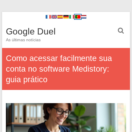
Google Duel
As últimas notícias
Como acessar facilmente sua
conta no software Medistory:
guia prático