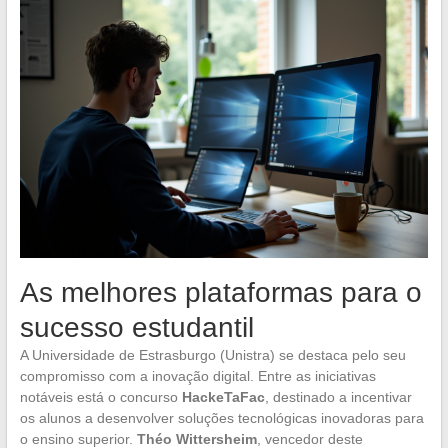
As melhores plataformas para o
sucesso estudantil
A Universidade de Estrasburgo (Unistra) se destaca pelo seu
compromisso com a inovação digital. Entre as iniciativas
notáveis está o concurso
HackeTaFac
, destinado a incentivar
os alunos a desenvolver soluções tecnológicas inovadoras para
o ensino superior.
Théo Wittersheim
, vencedor deste