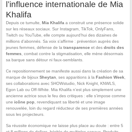
l’influence internationale de Mia
Khalifa
Depuis ce tumulte,
Mia Khalifa
a construit une présence solide
sur les réseaux sociaux. Sur Instagram, TikTok, OnlyFans,
Twitch ou YouTube, elle compte aujourd’hui des dizaines de
millions d’abonnés. Sa voix s’affirme : prévention auprès des
jeunes femmes, défense de la
transparence
et des
droits des
femmes
, combat contre la stigmatisation, elle mène désormais
sa barque sans détour ni faux-semblants.
Ce repositionnement se manifeste aussi dans la création de sa
marque de bijoux
Sheytan
, ses apparitions à la
Fashion Week
,
ses collaborations avec SHOWstudio, Nick Knight, KNWLS,
Egon Lab ou Off-White. Mia Khalifa n’est plus simplement une
ancienne actrice sous le feu des critiques : elle s’impose comme
une
icône pop
, revendiquant sa liberté et une image
renouvelée, loin du regard réducteur de ses premières années
sous les projecteurs.
Sa réussite économique ne laisse plus place au doute : entre 5
et 8 millions de dollars, hérités de multiples canaux. Produits