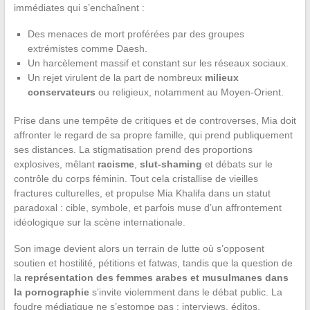
immédiates qui s’enchaînent :
Des menaces de mort proférées par des groupes
extrémistes comme Daesh.
Un harcèlement massif et constant sur les réseaux sociaux.
Un rejet virulent de la part de nombreux
milieux
conservateurs
ou religieux, notamment au Moyen-Orient.
Prise dans une tempête de critiques et de controverses, Mia doit
affronter le regard de sa propre famille, qui prend publiquement
ses distances. La stigmatisation prend des proportions
explosives, mêlant
racisme
,
slut-shaming
et débats sur le
contrôle du corps féminin. Tout cela cristallise de vieilles
fractures culturelles, et propulse Mia Khalifa dans un statut
paradoxal : cible, symbole, et parfois muse d’un affrontement
idéologique sur la scène internationale.
Son image devient alors un terrain de lutte où s’opposent
soutien et hostilité, pétitions et fatwas, tandis que la question de
la
représentation des femmes arabes et musulmanes dans
la pornographie
s’invite violemment dans le débat public. La
foudre médiatique ne s’estompe pas : interviews, éditos,