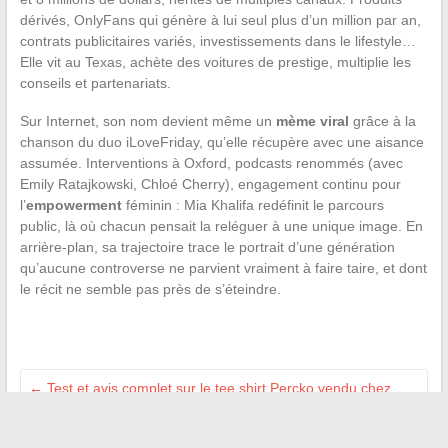
dérivés, OnlyFans qui génère à lui seul plus d’un million par an,
contrats publicitaires variés, investissements dans le lifestyle…
Elle vit au Texas, achète des voitures de prestige, multiplie les
conseils et partenariats.
Sur Internet, son nom devient même un
mème viral
grâce à la
chanson du duo iLoveFriday, qu’elle récupère avec une aisance
assumée. Interventions à Oxford, podcasts renommés (avec
Emily Ratajkowski, Chloé Cherry), engagement continu pour
l’
empowerment
féminin : Mia Khalifa redéfinit le parcours
public, là où chacun pensait la reléguer à une unique image. En
arrière-plan, sa trajectoire trace le portrait d’une génération
qu’aucune controverse ne parvient vraiment à faire taire, et dont
le récit ne semble pas près de s’éteindre.
←
Test et avis complet sur le tee shirt Percko vendu chez
Decathlon pour la posture