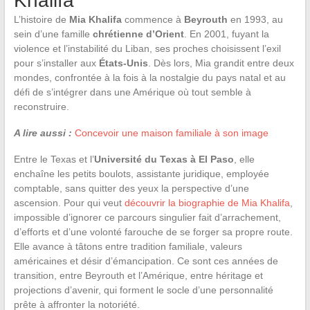
Khalifa
L’histoire de
Mia Khalifa
commence à
Beyrouth
en 1993, au
sein d’une famille
chrétienne d’Orient
. En 2001, fuyant la
violence et l’instabilité du Liban, ses proches choisissent l’exil
pour s’installer aux
États-Unis
. Dès lors, Mia grandit entre deux
mondes, confrontée à la fois à la nostalgie du pays natal et au
défi de s’intégrer dans une Amérique où tout semble à
reconstruire.
A lire aussi :
Concevoir une maison familiale à son image
Entre le Texas et l’
Université du Texas à El Paso
, elle
enchaîne les petits boulots, assistante juridique, employée
comptable, sans quitter des yeux la perspective d’une
ascension. Pour qui veut
découvrir la biographie de Mia Khalifa
,
impossible d’ignorer ce parcours singulier fait d’arrachement,
d’efforts et d’une volonté farouche de se forger sa propre route.
Elle avance à tâtons entre tradition familiale, valeurs
américaines et désir d’émancipation. Ce sont ces années de
transition, entre Beyrouth et l’Amérique, entre héritage et
projections d’avenir, qui forment le socle d’une personnalité
prête à affronter la notoriété.