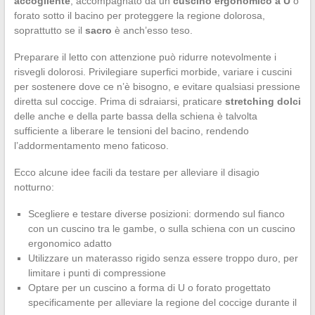
accogliente
, accompagnato da un
cuscino ergonomico a U
o
forato sotto il bacino per proteggere la regione dolorosa,
soprattutto se il
sacro
è anch’esso teso.
Preparare il letto con attenzione può ridurre notevolmente i
risvegli dolorosi. Privilegiare superfici morbide, variare i cuscini
per sostenere dove ce n’è bisogno, e evitare qualsiasi pressione
diretta sul coccige. Prima di sdraiarsi, praticare
stretching dolci
delle anche e della parte bassa della schiena è talvolta
sufficiente a liberare le tensioni del bacino, rendendo
l’addormentamento meno faticoso.
Ecco alcune idee facili da testare per alleviare il disagio
notturno:
Scegliere e testare diverse posizioni: dormendo sul fianco
con un cuscino tra le gambe, o sulla schiena con un cuscino
ergonomico adatto
Utilizzare un materasso rigido senza essere troppo duro, per
limitare i punti di compressione
Optare per un cuscino a forma di U o forato progettato
specificamente per alleviare la regione del coccige durante il