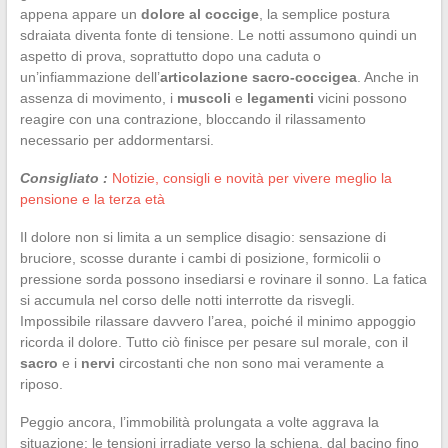
appena appare un
dolore al coccige
, la semplice postura
sdraiata diventa fonte di tensione. Le notti assumono quindi un
aspetto di prova, soprattutto dopo una caduta o
un’infiammazione dell’
articolazione sacro-coccigea
. Anche in
assenza di movimento, i
muscoli
e
legamenti
vicini possono
reagire con una contrazione, bloccando il rilassamento
necessario per addormentarsi.
Consigliato :
Notizie, consigli e novità per vivere meglio la
pensione e la terza età
Il dolore non si limita a un semplice disagio: sensazione di
bruciore, scosse durante i cambi di posizione, formicolii o
pressione sorda possono insediarsi e rovinare il sonno. La fatica
si accumula nel corso delle notti interrotte da risvegli.
Impossibile rilassare davvero l’area, poiché il minimo appoggio
ricorda il dolore. Tutto ciò finisce per pesare sul morale, con il
sacro
e i
nervi
circostanti che non sono mai veramente a
riposo.
Peggio ancora, l’immobilità prolungata a volte aggrava la
situazione: le tensioni irradiate verso la schiena, dal bacino fino