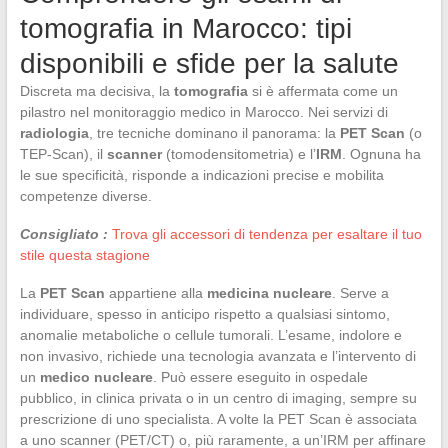
tomografia in Marocco: tipi
disponibili e sfide per la salute
Discreta ma decisiva, la
tomografia
si è affermata come un
pilastro nel monitoraggio medico in Marocco. Nei servizi di
radiologia
, tre tecniche dominano il panorama: la
PET Scan
(o
TEP-Scan), il
scanner
(tomodensitometria) e l’
IRM
. Ognuna ha
le sue specificità, risponde a indicazioni precise e mobilita
competenze diverse.
Consigliato :
Trova gli accessori di tendenza per esaltare il tuo
stile questa stagione
La
PET Scan
appartiene alla
medicina nucleare
. Serve a
individuare, spesso in anticipo rispetto a qualsiasi sintomo,
anomalie metaboliche o cellule tumorali. L’esame, indolore e
non invasivo, richiede una tecnologia avanzata e l’intervento di
un
medico nucleare
. Può essere eseguito in ospedale
pubblico, in clinica privata o in un centro di imaging, sempre su
prescrizione di uno specialista. A volte la PET Scan è associata
a uno scanner (PET/CT) o, più raramente, a un’IRM per affinare