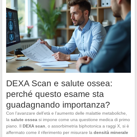
DEXA Scan e salute ossea:
perché questo esame sta
guadagnando importanza?
Con l’avanzare dell’età e l’aumento delle malattie metaboliche,
la
salute ossea
si impone come una questione medica di primo
piano. Il
DEXA scan
, o assorbimetria biphotonica a raggi X, si è
affermato come il riferimento per misurare la
densità minerale