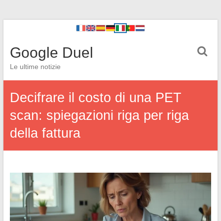
Google Duel
Le ultime notizie
Decifrare il costo di una PET
scan: spiegazioni riga per riga
della fattura