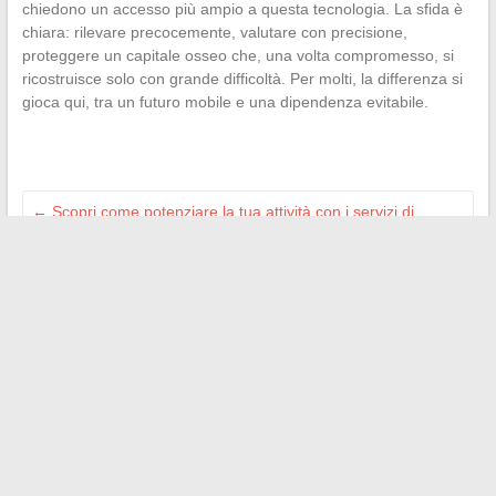
chiedono un accesso più ampio a questa tecnologia. La sfida è
chiara: rilevare precocemente, valutare con precisione,
proteggere un capitale osseo che, una volta compromesso, si
ricostruisce solo con grande difficoltà. Per molti, la differenza si
gioca qui, tra un futuro mobile e una dipendenza evitabile.
←
Scopri come potenziare la tua attività con i servizi di
Naturel Web per professionisti
Scopri tutte le sezioni e le novità sulla cucina grazie al nostro
sitemap completo
→
Search