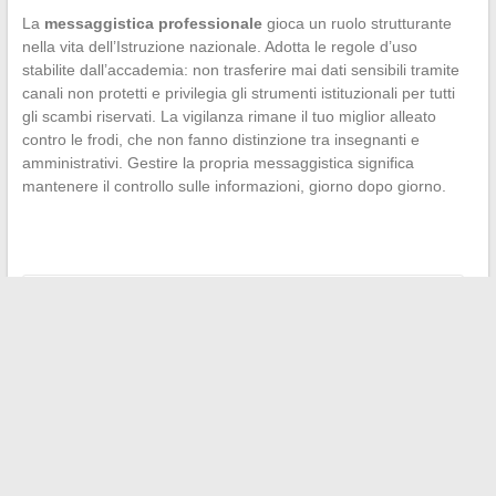
La
messaggistica professionale
gioca un ruolo strutturante
nella vita dell’Istruzione nazionale. Adotta le regole d’uso
stabilite dall’accademia: non trasferire mai dati sensibili tramite
canali non protetti e privilegia gli strumenti istituzionali per tutti
gli scambi riservati. La vigilanza rimane il tuo miglior alleato
contro le frodi, che non fanno distinzione tra insegnanti e
amministrativi. Gestire la propria messaggistica significa
mantenere il controllo sulle informazioni, giorno dopo giorno.
←
Le ultime tendenze e novità da non perdere questo mese
Interruzione del lavoro durante la gravidanza: quando e
come richiederla efficacemente?
→
Search