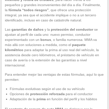
pequeños y grandes inconvenientes del día a día. Finalmente,
la
fórmula “todos riesgos”
, que ofrece una protección
integral, ya sea que el accidente implique o no a un tercero
identificado, incluso en caso de catástrofe natural.
Las
garantías de daños
y la
protección del conductor
se
ajustan al perfil de cada uno: nuevo permiso, conductor
experimentado con un
bonus
, o familia numerosa. MMA va
más allá con soluciones a medida, como el
paquete
kilométrico
para adaptar la prima al uso real del vehículo, la
asistencia desde cero kilómetros, el préstamo de vehículo en
caso de avería o la extensión de las garantías a nivel
internacional.
Para entender mejor las ventajas de estas fórmulas, aquí lo que
permiten:
Fórmulas evolutivas según el uso de su vehículo
Opciones de
protección reforzada
para el conductor
Adaptación de la
prima
en función del perfil y los hábitos
El
contrato de seguro de auto MMA
se distingue por la