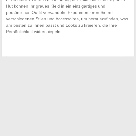
Hut können Ihr graues Kleid in ein einzigartiges und
persönliches Outfit verwandeln. Experimentieren Sie mit
verschiedenen Stilen und Accessoires, um herauszufinden, was
am besten zu Ihnen passt und Looks zu kreieren, die Ihre
Persönlichkeit widerspiegeln.
←
Die wesentlichen digitalen Dienste für Lehrer und Schüler
90er Jahre: Diese Unternehmen, die das moderne
Kundenerlebnis geprägt haben
→
Suchen