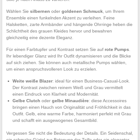
Wählen Sie
silbernen
oder
goldenen Schmuck
, um Ihrem
Ensemble einen funkelnden Akzent zu verleihen. Feine
Halsketten, zarte Armbänder und hängende Ohrringe heben die
Schlichtheit des grauen Kleides hervor und bewahren
gleichzeitig eine dezente Eleganz.
Für einen Farbtupfer und Kontrast setzen Sie auf
rote Pumps
.
Ihr lebendiger Glanz wird Ihr Outfit dynamisieren und die Blicke
auf sich ziehen. Sie können auch metallische Pumps wählen,
um einen anspruchsvolleren Look zu erzielen.
Weite weiße Blazer
: ideal für einen Business-Casual-Look.
Der Kontrast zwischen reinem Weiß und Grau vermittelt
einen Eindruck von Klarheit und Modernität.
Gelbe Clutch
oder
gelbe Minaudière
: diese Accessoires
bringen einen Hauch von Originalität und Fröhlichkeit in das
Outfit. Gelb, eine warme Farbe, harmoniert perfekt mit Grau
und schafft ein ausgewogenes Gesamtbild.
Vergessen Sie nicht die Bedeutung der Details. Ein Seidenschal,
ein schmaler Gürtel zur Betonung der Taille oder ein eleganter